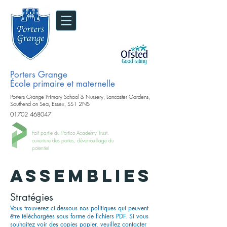
Porters Grange
École primaire et maternelle
Porters Grange Primary School & Nursery, Lancaster Gardens,
Southend on Sea, Essex, SS1 2NS
01702 468047
Fait partie du Portico Academy Trust.
ouverture des portes, déverrouillage du
potentiel
assemblies
Stratégies
Vous trouverez ci-dessous nos politiques qui peuvent
être téléchargées sous forme de fichiers PDF. Si vous
souhaitez voir des copies papier, veuillez contacter